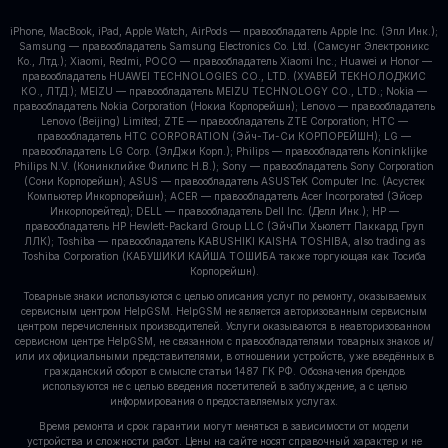
iPhone, MacBook, iPad, Apple Watch, AirPods — правообладатель Apple Inc. (Эпл Инк.);
Samsung — правообладатель Samsung Electronics Co. Ltd. (Самсунг Электроникс
Ко., Лтд.); Xiaomi, Redmi, POCO — правообладатель Xiaomi Inc.; Huawei и Honor —
правообладатель HUAWEI TECHNOLOGIES CO., LTD. (ХУАВЕЙ ТЕКНОЛОДЖИС
КО., ЛТД.); MEIZU — правообладатель MEIZU TECHNOLOGY CO., LTD.; Nokia —
правообладатель Nokia Corporation (Нокиа Корпорейшн); Lenovo — правообладатель
Lenovo (Beijing) Limited; ZTE — правообладатель ZTE Corporation; HTC —
правообладатель HTC CORPORATION (Эйч-Ти-Си КОРПОРЕЙШН); LG —
правообладатель LG Corp. (ЭлДжи Корп.); Philips — правообладатель Koninklijke
Philips N.V. (Конинклийке Филипс Н.В.); Sony — правообладатель Sony Corporation
(Сони Корпорейшн); ASUS — правообладатель ASUSTeK Computer Inc. (Асустек
Компьютер Инкорпорейшн); ACER — правообладатель Acer Incorporated (Эйсер
Инкорпорейтед); DELL — правообладатель Dell Inc. (Делл Инк.); HP —
правообладатель HP Hewlett-Packard Group LLC (ЭйчПи Хьюлетт Паккард Груп
ЛЛК); Toshiba — правообладатель KABUSHIKI KAISHA TOSHIBA, also trading as
Toshiba Corporation (КАБУШИКИ КАЙША ТОШИБА также торгующая как Тосиба
Корпорейшн).
Товарные знаки используются с целью описания услуг по ремонту, оказываемых
сервисным центром HelpGSM. HelpGSM не является авторизованным сервисным
центром перечисленных производителей. Услуги оказываются в неавторизованном
сервисном центре HelpGSM, не связанном с правообладателями товарных знаков и/
или их официальными представителями, в отношении устройств, уже введённых в
гражданский оборот в смысле статьи 1487 ГК РФ. Обозначения брендов
используются не с целью введения посетителей в заблуждение, а с целью
информирования о предоставляемых услугах.
Время ремонта и срок гарантии могут меняться в зависимости от модели
устройства и сложности работ. Цены на сайте носят справочный характер и не