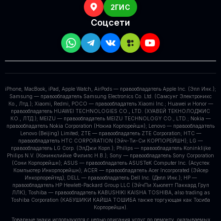
2ГИС
Соцсети
iPhone, MacBook, iPad, Apple Watch, AirPods — правообладатель Apple Inc. (Эпл Инк.);
Samsung — правообладатель Samsung Electronics Co. Ltd. (Самсунг Электроникс
Ко., Лтд.); Xiaomi, Redmi, POCO — правообладатель Xiaomi Inc.; Huawei и Honor —
правообладатель HUAWEI TECHNOLOGIES CO., LTD. (ХУАВЕЙ ТЕКНОЛОДЖИС
КО., ЛТД.); MEIZU — правообладатель MEIZU TECHNOLOGY CO., LTD.; Nokia —
правообладатель Nokia Corporation (Нокиа Корпорейшн); Lenovo — правообладатель
Lenovo (Beijing) Limited; ZTE — правообладатель ZTE Corporation; HTC —
правообладатель HTC CORPORATION (Эйч-Ти-Си КОРПОРЕЙШН); LG —
правообладатель LG Corp. (ЭлДжи Корп.); Philips — правообладатель Koninklijke
Philips N.V. (Конинклийке Филипс Н.В.); Sony — правообладатель Sony Corporation
(Сони Корпорейшн); ASUS — правообладатель ASUSTeK Computer Inc. (Асустек
Компьютер Инкорпорейшн); ACER — правообладатель Acer Incorporated (Эйсер
Инкорпорейтед); DELL — правообладатель Dell Inc. (Делл Инк.); HP —
правообладатель HP Hewlett-Packard Group LLC (ЭйчПи Хьюлетт Паккард Груп
ЛЛК); Toshiba — правообладатель KABUSHIKI KAISHA TOSHIBA, also trading as
Toshiba Corporation (КАБУШИКИ КАЙША ТОШИБА также торгующая как Тосиба
Корпорейшн).
Товарные знаки используются с целью описания услуг по ремонту, оказываемых